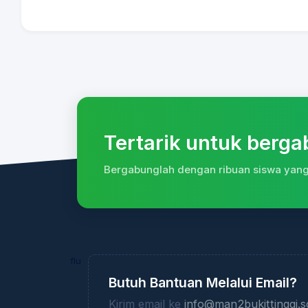
Tertarik untuk berg
Bergabunglah dengan ribuan siswa yang 
flu
Butuh Bantuan Melalui Email?
Kirim email ke
info@man2bukittinggi.s