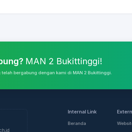
abung?
MAN 2 Bukittinggi!
telah bergabung dengan kami di MAN 2 Bukittinggi.
+
−
Leaflet
Internal Link
Extern
Beranda
Websit
ch.id